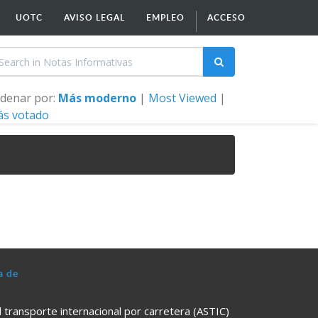
UOTC
AVISO LEGAL
EMPLEO
ACCESO
denar por:
Más moderno
|
Most Viewed
|
s votado
a de
l transporte internacional por carretera (ASTIC)