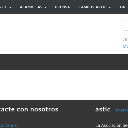
STIC
ASAMBLEAS
PRENSA
CAMPUS ASTIC
TIR
Or
Má
tacte con nosotros
astic
-
Acerc
táctenos
La Asociación de