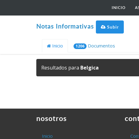
INICIO
A
Notas Informativas
Subir
Inicio
Documentos
1206
Resultados para
Belgica
nosotros
con
Inicio
Con