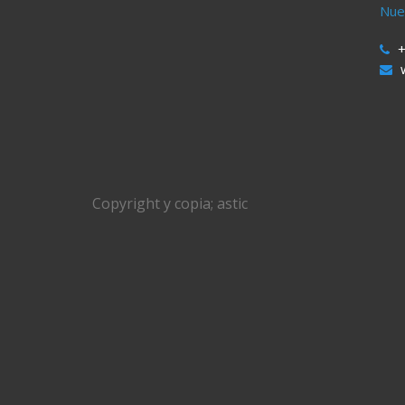
Nue
+
Copyright y copia;
astic