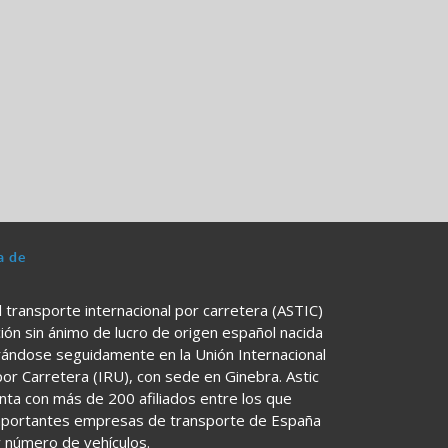
a de
l transporte internacional por carretera (ASTIC)
ión sin ánimo de lucro de origen español nacida
rándose seguidamente en la Unión Internacional
or Carretera (IRU), con sede en Ginebra. Astic
ta con más de 200 afiliados entre los que
mportantes empresas de transporte de España
y número de vehículos.