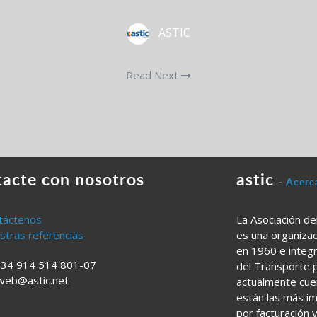
ASTIC
Read Next
tacte con nosotros
astic
-
Acerc
táctenos
La Asociación de
stras referencias
es una organizac
en 1960 e integ
34 914 514 801-07
del Transporte p
web@astic.net
actualmente cuen
están las más i
por facturación 