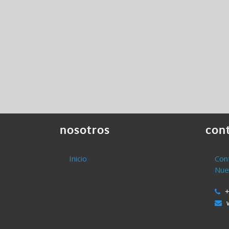
nosotros
con
Inicio
Con
Nue
+